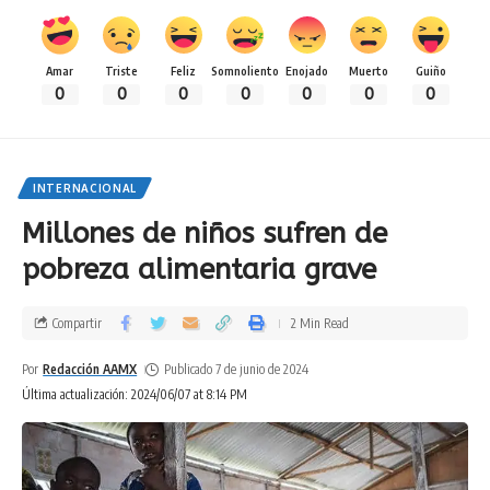
Amar
Triste
Feliz
Somnoliento
Enojado
Muerto
Guiño
0
0
0
0
0
0
0
INTERNACIONAL
Millones de niños sufren de
pobreza alimentaria grave
Compartir
2 Min Read
Por
Redacción AAMX
Publicado 7 de junio de 2024
Última actualización: 2024/06/07 at 8:14 PM