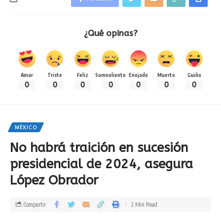
¿Qué opinas?
Amar
Triste
Feliz
Somnoliento
Enojado
Muerto
Guiño
0
0
0
0
0
0
0
MÉXICO
No habrá traición en sucesión
presidencial de 2024, asegura
López Obrador
Compartir
2 Min Read