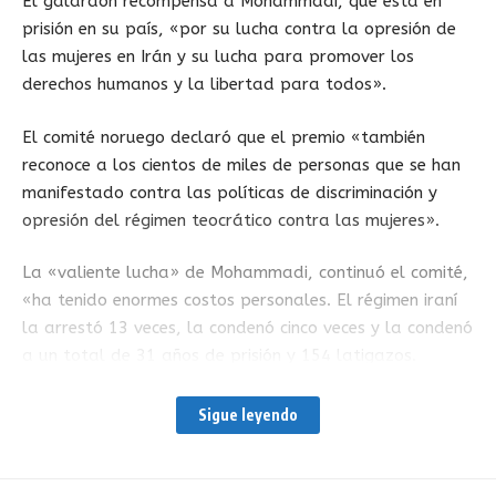
El galardón recompensa a Mohammadi, que está en
prisión en su país, «por su lucha contra la opresión de
las mujeres en Irán y su lucha para promover los
derechos humanos y la libertad para todos».
El comité noruego declaró que el premio «también
reconoce a los cientos de miles de personas que se han
manifestado contra las políticas de discriminación y
opresión del régimen teocrático contra las mujeres».
La «valiente lucha» de Mohammadi, continuó el comité,
«ha tenido enormes costos personales. El régimen iraní
la arrestó 13 veces, la condenó cinco veces y la condenó
a un total de 31 años de prisión y 154 latigazos.
Mohammadi sigue en prisión».
Sigue leyendo
Mohammadi, que está cumpliendo una condena de 16
años de cárcel en Evin, recibió este año el premio
Guillermo Cano a la Libertad de Prensa de la Unesco y