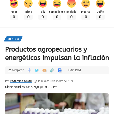
Amar
Triste
Feliz
Somnoliento
Enojado
Muerto
Guiño
0
0
0
0
0
0
0
MÉXICO
Productos agropecuarios y
energéticos impulsan la inflación
Compartir
1 Min Read
Por
Redacción AAMX
Publicado 8 de agosto de 2024
Última actualización: 2024/08/08 at 9:17 PM