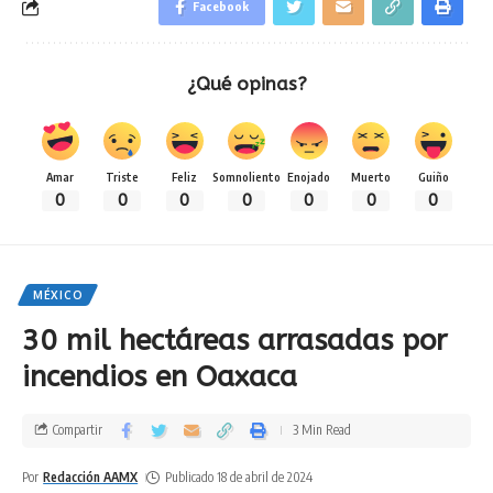
Facebook
¿Qué opinas?
Amar
Triste
Feliz
Somnoliento
Enojado
Muerto
Guiño
0
0
0
0
0
0
0
MÉXICO
30 mil hectáreas arrasadas por
incendios en Oaxaca
Compartir
3 Min Read
Por
Redacción AAMX
Publicado 18 de abril de 2024