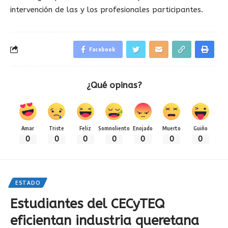
intervención de las y los profesionales participantes.
Facebook
¿Qué opinas?
Amar
Triste
Feliz
Somnoliento
Enojado
Muerto
Guiño
0
0
0
0
0
0
0
ESTADO
Estudiantes del CECyTEQ
eficientan industria queretana