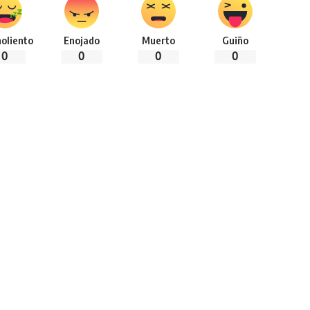
oliento
Enojado
Muerto
Guiño
0
0
0
0