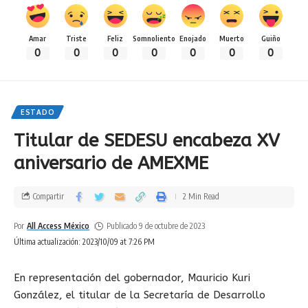
Amar
Triste
Feliz
Somnoliento
Enojado
Muerto
Guiño
0
0
0
0
0
0
0
ESTADO
Titular de SEDESU encabeza XV
aniversario de AMEXME
Compartir
2 Min Read
Por
All Access México
Publicado 9 de octubre de 2023
Última actualización: 2023/10/09 at 7:26 PM
En representación del gobernador, Mauricio Kuri
González, el titular de la Secretaría de Desarrollo