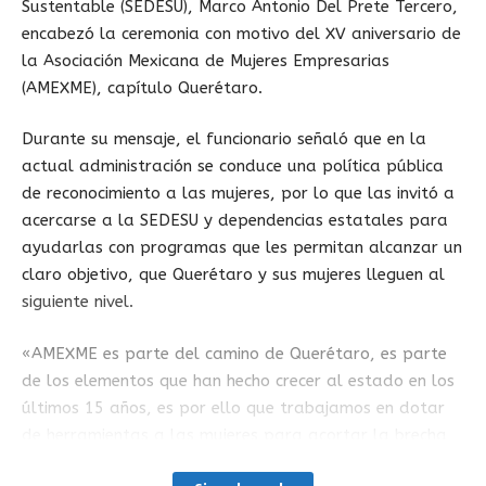
Sustentable (SEDESU), Marco Antonio Del Prete Tercero,
encabezó la ceremonia con motivo del XV aniversario de
la Asociación Mexicana de Mujeres Empresarias
(AMEXME), capítulo Querétaro.
Durante su mensaje, el funcionario señaló que en la
actual administración se conduce una política pública
de reconocimiento a las mujeres, por lo que las invitó a
acercarse a la SEDESU y dependencias estatales para
ayudarlas con programas que les permitan alcanzar un
claro objetivo, que Querétaro y sus mujeres lleguen al
siguiente nivel.
«AMEXME es parte del camino de Querétaro, es parte
de los elementos que han hecho crecer al estado en los
últimos 15 años, es por ello que trabajamos en dotar
de herramientas a las mujeres para acortar la brecha
laboral y prueba de lo anterior son los programas