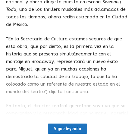
nacional y ahora dirige la puesta en escena
Sweeney
Todd
, uno de los thrillers musicales más aclamados de
todos los tiempos, ahora recién estrenado en la Ciudad
de México.
“En la Secretaría de Cultura estamos seguros de que
esta obra, que por cierto, es la primera vez en la
historia que se presenta simultáneamente con el
montaje en Broadway, representará un nuevo éxito
para Miguel, quien ya en muchas ocasiones ha
demostrado la calidad de su trabajo, lo que lo ha
colocado como un referente de nuestro estado en el
mundo del teatro”, dijo la funcionaria.
En tanto, el director teatral queretano sostuvo que su
compromiso y la responsabilidad por honrar el material
musical de Stephen Sondheim y el libreto de Hugh
Wheeler, han sido para él una brújula desde la primera
Sigue leyendo