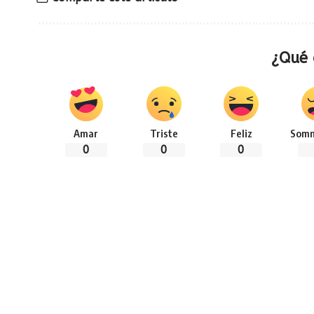
¿Qué 
Amar
Triste
Feliz
Somn
0
0
0