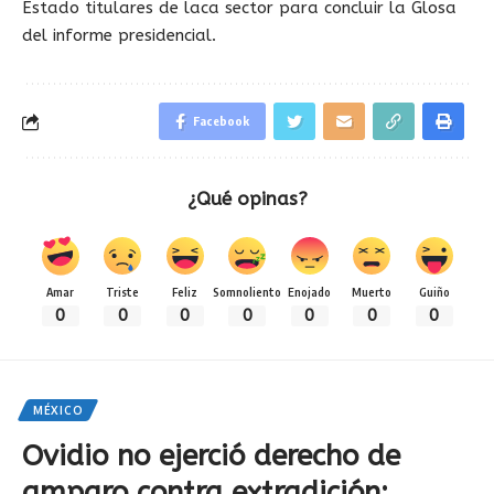
Estado titulares de laca sector para concluir la Glosa
del informe presidencial.
Facebook
¿Qué opinas?
Amar
Triste
Feliz
Somnoliento
Enojado
Muerto
Guiño
0
0
0
0
0
0
0
MÉXICO
Ovidio no ejerció derecho de
amparo contra extradición: