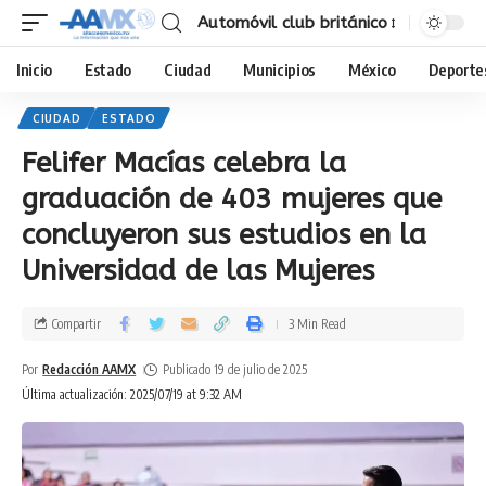
Automóvil club británico
Inicio
Estado
Ciudad
Municipios
México
Deporte
CIUDAD
ESTADO
Felifer Macías celebra la
graduación de 403 mujeres que
concluyeron sus estudios en la
Universidad de las Mujeres
Compartir
3 Min Read
Por
Redacción AAMX
Publicado 19 de julio de 2025
Última actualización: 2025/07/19 at 9:32 AM