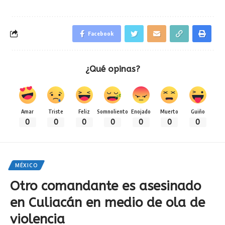
Facebook
¿Qué opinas?
Amar
Triste
Feliz
Somnoliento
Enojado
Muerto
Guiño
0
0
0
0
0
0
0
MÉXICO
Otro comandante es asesinado
en Culiacán en medio de ola de
violencia