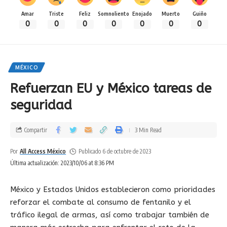
Amar
Triste
Feliz
Somnoliento
Enojado
Muerto
Guiño
0
0
0
0
0
0
0
MÉXICO
Refuerzan EU y México tareas de
seguridad
Compartir
3 Min Read
Por
All Access México
Publicado 6 de octubre de 2023
Última actualización: 2023/10/06 at 8:36 PM
México y Estados Unidos establecieron como prioridades
reforzar el combate al consumo de fentanilo y el
tráfico ilegal de armas, así como trabajar también de