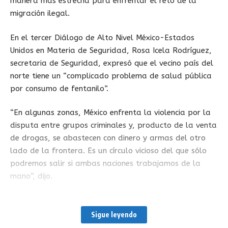
manera más estrecha para enfrentar el reto de la
migración ilegal.
En el tercer Diálogo de Alto Nivel México-Estados
Unidos en Materia de Seguridad, Rosa Icela Rodríguez,
secretaria de Seguridad, expresó que el vecino país del
norte tiene un “complicado problema de salud pública
por consumo de fentanilo”.
“En algunas zonas, México enfrenta la violencia por la
disputa entre grupos criminales y, producto de la venta
de drogas, se abastecen con dinero y armas del otro
lado de la frontera. Es un círculo vicioso del que sólo
podremos salir si ambas naciones trabajamos de la
mano”, dijo.
El secretario de Estado de Estados Unidos, Antony
Blinken, aseguró que se deben redoblar nuestros
Sigue leyendo
esfuerzos para detener el flujo ilícito de armas de la