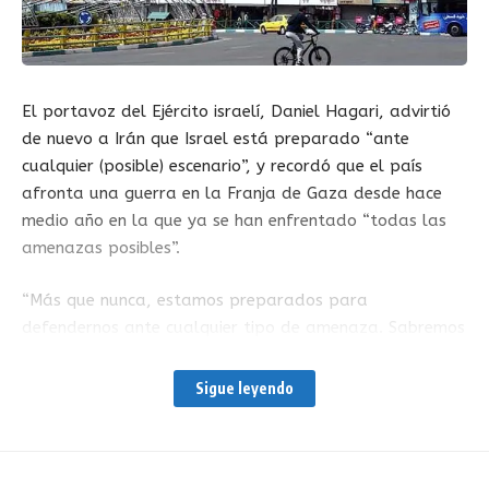
El portavoz del Ejército israelí, Daniel Hagari, advirtió
de nuevo a Irán que Israel está preparado “ante
cualquier (posible) escenario”, y recordó que el país
afronta una guerra en la Franja de Gaza desde hace
medio año en la que ya se han enfrentado “todas las
amenazas posibles”.
“Más que nunca, estamos preparados para
defendernos ante cualquier tipo de amenaza. Sabremos
defender a nuestra ciudadanía”, advirtió Hagari al
finalizar una evaluación de la situación de seguridad en
Sigue leyendo
la que participó el jefe del Estado Mayor del Ejército de
Israel, Herzi Halevi, y el jefe del Comando Central
estadounidense, el general Michael Kurilla, entre otros.