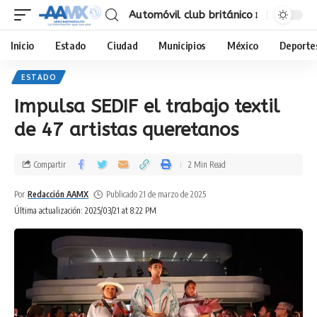
Automóvil club británico
Inicio
Estado
Ciudad
Municipios
México
Deporte
ESTADO
Impulsa SEDIF el trabajo textil
de 47 artistas queretanos
Compartir
2 Min Read
Por
Redacción AAMX
Publicado 21 de marzo de 2025
Última actualización: 2025/03/21 at 8:22 PM