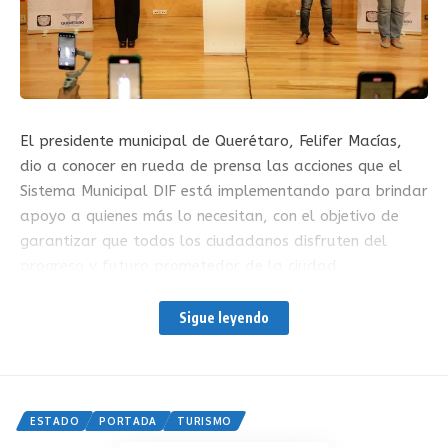
El presidente municipal de Querétaro, Felifer Macías,
dio a conocer en rueda de prensa las acciones que el
Sistema Municipal DIF está implementando para brindar
apoyo a quienes más lo necesitan, con el objetivo de
garantizar que todos los ciudadanos disfruten del
progreso y futuro prometedor de la ciudad.
Tania Ruiz Castro, directora del Sistema Municipal DIF,
Sigue leyendo
destacó que con la aprobación de un nuevo
reglamento, ahora todos los programas cuentan con
reglas de operación que permiten crear un padrón único
de beneficiarios y optimizar la utilización de los
ESTADO
PORTADA
TURISMO
recursos. Además, explicó que la Coordinación de