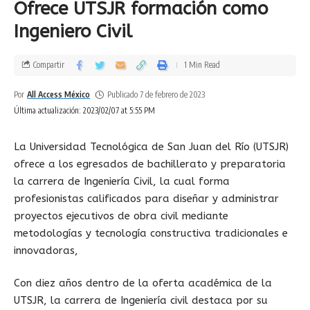
Ofrece UTSJR formación como
año se mudará a Alabama, Estados Unidos para iniciar
Ingeniero Civil
con sus estudios universitarios y seguir jugando tenis de
manera colegial. Por el momento, durante estos seis
Compartir
1 Min Read
meses, estará en búsqueda de eventos que le ayuden a
subir su posición en el ranking.
Por
All Access México
Publicado 7 de febrero de 2023
Última actualización: 2023/02/07 at 5:55 PM
“Voy a buscar
wild cards
, invitaciones a torneos, para ir
a buscar un mejor
ranking
, a lo mejor después de esta
La Universidad Tecnológica de San Juan del Río (UTSJR)
victoria se abren oportunidades de jugar nuevos
ofrece a los egresados de bachillerato y preparatoria
torneos, va a haber varios torneos Challenger en
la carrera de Ingeniería Civil, la cual forma
México, igual voy a pedir en todos para ver en cuál me
profesionistas calificados para diseñar y administrar
dan la oportunidad”, concluyó.
proyectos ejecutivos de obra civil mediante
metodologías y tecnología constructiva tradicionales e
El director del Instituto del Deporte y la Recreación del
innovadoras,
Estado de Querétaro, Edward Sánchez visitó al tenista
durante la celebración del torneo de la Federación
Con diez años dentro de la oferta académica de la
Internacional de Tenis Junior Cup, que se lleva a cabo en
UTSJR, la carrera de Ingeniería civil destaca por su
Querétaro.