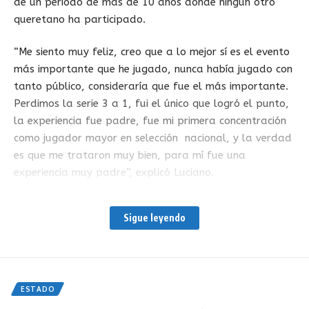
de un periodo de más de 10 años donde ningún otro
queretano ha participado.
“Me siento muy feliz, creo que a lo mejor sí es el evento
más importante que he jugado, nunca había jugado con
tanto público, consideraría que fue el más importante.
Perdimos la serie 3 a 1, fui el único que logró el punto,
la experiencia fue padre, fue mi primera concentración
como jugador mayor en selección nacional, y la verdad
es que me trataron muy bien, para mí fue una
experiencia muy padre”, explicó Luciano.
A Luciano lo tocó jugar el tercer juego de singles, donde
Sigue leyendo
controló en el primer s e t a Tsing Hao Huan, para
adjudicárselo por 6-3. Para el segundo s e t, tuvo la
entrega total del público y ganó por marcador de 6-3.
El joven de 18 años finalizó sus estudios de
ESTADO
preparatoria en diciembre de 2022, y en agosto de este