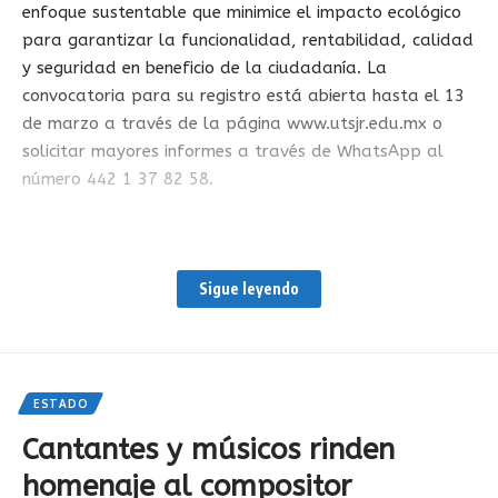
enfoque sustentable que minimice el impacto ecológico
para garantizar la funcionalidad, rentabilidad, calidad
y seguridad en beneficio de la ciudadanía. La
Facebook
convocatoria para su registro está abierta hasta el 13
de marzo a través de la página www.utsjr.edu.mx o
solicitar mayores informes a través de WhatsApp al
¿Qué opinas?
número 442 1 37 82 58.
Amar
Triste
Feliz
Somnoliento
Enojado
Muerto
Guiño
Facebook
0
0
0
0
0
0
0
Sigue leyendo
¿Qué opinas?
ESTADO
Amar
Triste
Feliz
Somnoliento
Enojado
Muerto
Guiño
Cantantes y músicos rinden
0
0
0
0
0
0
0
homenaje al compositor