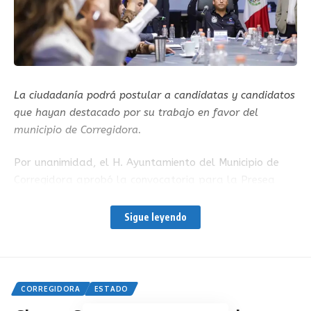
La ciudadanía podrá postular a candidatas y candidatos
que hayan destacado por su trabajo en favor del
municipio de Corregidora.
Por unanimidad, el H. Ayuntamiento del Municipio de
Corregidora aprobó la convocatoria para la Presea
Josefa Ortiz de Domínguez, la cual será publicada en
la página oficial del Gobierno Municipal el 1 de abril,
Sigue leyendo
con el objetivo de que la ciudadanía proponga
candidatas y candidatos.
De acuerdo con la cronista municipal de Corregidora,
CORREGIDORA
ESTADO
Dulce María Ardón, se detalló que habrá siete