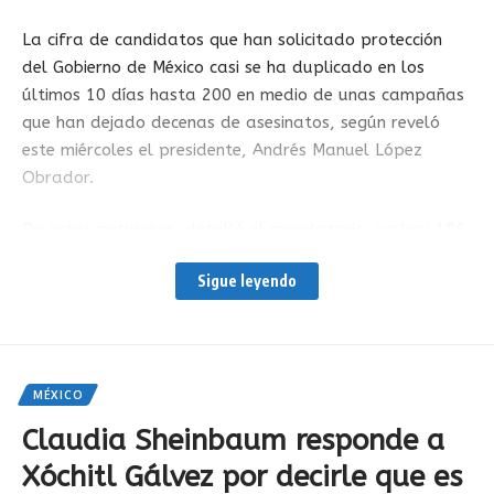
La cifra de candidatos que han solicitado protección
del Gobierno de México casi se ha duplicado en los
últimos 10 días hasta 200 en medio de unas campañas
que han dejado decenas de asesinatos, según reveló
este miércoles el presidente, Andrés Manuel López
Obrador.
De estas peticiones, detalló el mandatario, ya hay 186
aspirantes que cuentan con protección, incluyendo a los
Sigue leyendo
tres candidatos a la presidencia, Claudia Sheinbaum,
Xóchitl Gálvez y Jorge Álvarez Máynez.
En tanto, aún están pendientes de evaluarse tres
solicitudes y las otras 11 personas al final declinaron
MÉXICO
la protección, según detalló.
Claudia Sheinbaum responde a
Xóchitl Gálvez por decirle que es
Apenas la semana pasada, la secretaria de Seguridad