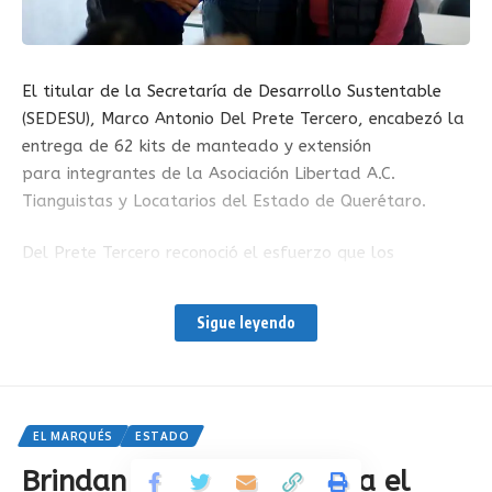
El titular de la Secretaría de Desarrollo Sustentable
(SEDESU), Marco Antonio Del Prete Tercero, encabezó la
entrega de 62 kits de manteado y extensión
para integrantes de la Asociación Libertad A.C.
Tianguistas y Locatarios del Estado de Querétaro.
Del Prete Tercero reconoció el esfuerzo que los
comerciantes hacen día con día, pues ellos son la base
de la economía de Querétaro y gracias a ellos podemos
Sigue leyendo
presumir que es pujante y con oportunidades para
todos.
Además, comentó que los apoyos se otorgaron
EL MARQUÉS
ESTADO
mediante el Programa de Apoyo a Sectores
Económicos (PASE), cuyo objetivo es promover las
Brindan capacitación para el