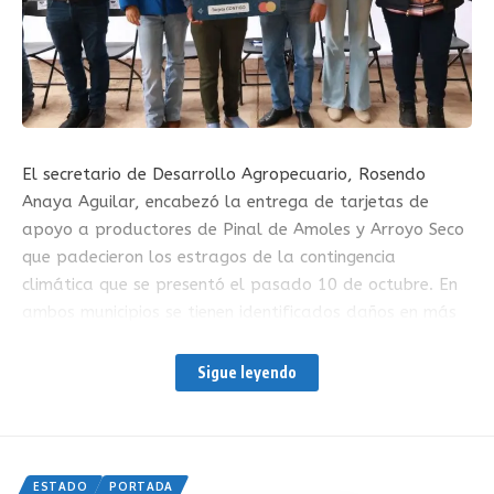
El secretario de Desarrollo Agropecuario, Rosendo
Anaya Aguilar, encabezó la entrega de tarjetas de
apoyo a productores de Pinal de Amoles y Arroyo Seco
que padecieron los estragos de la contingencia
climática que se presentó el pasado 10 de octubre. En
ambos municipios se tienen identificados daños en más
de mil 200 hectáreas pertenecientes a mil 84
productores distribuidos en 117 comunidades de estas
Sigue leyendo
dos demarcaciones, con una afectación, básicamente,
en cultivos de maíz, frijol, frutales y hortalizas.
Anaya Aguilar mencionó la preocupación del
ESTADO
PORTADA