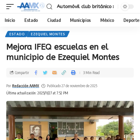
Automóvil club británico
Inicio
Estado
Ciudad
Municipios
México
Deporte
ESTADO
EZEQUIEL MONTES
Mejora IFEQ escuelas en el
municipio de Ezequiel Montes
Compartir
3 Min Read
Por
Redacción AAMX
Publicado 27 de noviembre de 2025
Última actualización: 2025/11/27 at 7:52 PM