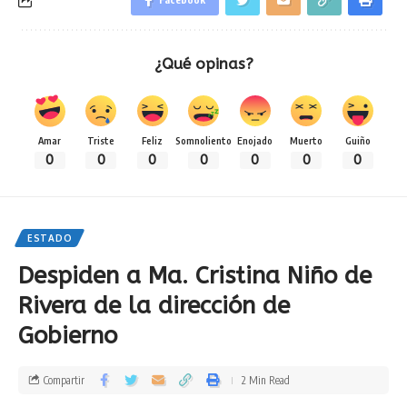
¿Qué opinas?
Amar
Triste
Feliz
Somnoliento
Enojado
Muerto
Guiño
0
0
0
0
0
0
0
ESTADO
Despiden a Ma. Cristina Niño de
Rivera de la dirección de
Gobierno
Compartir
2 Min Read