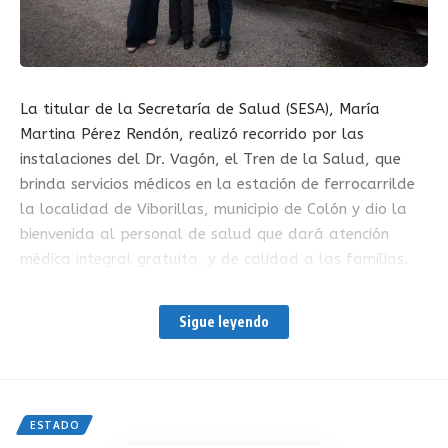
La titular de la Secretaría de Salud (SESA), María
Martina Pérez Rendón, realizó recorrido por las
instalaciones del Dr. Vagón, el Tren de la Salud, que
brinda servicios médicos en la estación de ferrocarrilde
la localidad de Viborillas, municipio de Colón y dio la
bienvenida al personal de salud que dará atención
médica integral gratuita, y de calidad a las familias.
Asimismo destacó que se realizan diversas estratégicas
Sigue leyendo
con la finalidad de mejorar las condiciones de salud de
la población. Participaron el presidente municipal de
Colón, Gaspar Trueba Moncada; la subdirectora de
Salud de la Fundación Grupo México, Ana Sofia
ESTADO
Lanczyner Domínguez; la presidenta del Patronato