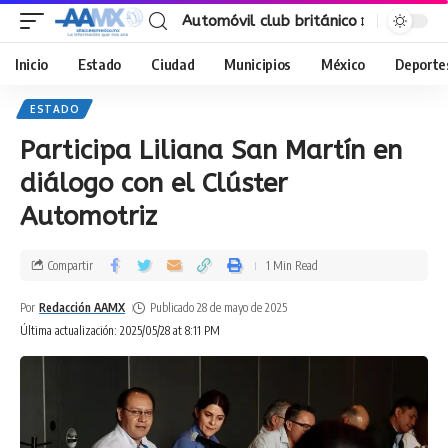
Automóvil club británico
Inicio
Estado
Ciudad
Municipios
México
Deporte
ESTADO
Participa Liliana San Martín en
diálogo con el Clúster
Automotriz
Compartir
1 Min Read
Por
Redacción AAMX
Publicado 28 de mayo de 2025
Última actualización: 2025/05/28 at 8:11 PM