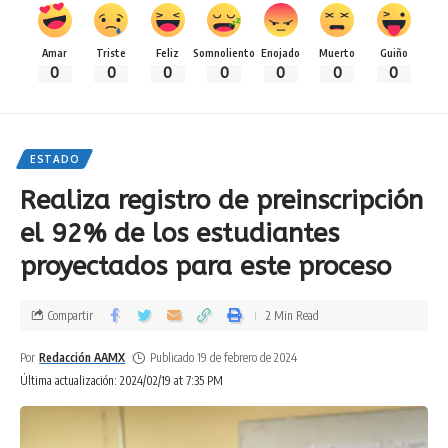
Amar
Triste
Feliz
Somnoliento
Enojado
Muerto
Guiño
0
0
0
0
0
0
0
ESTADO
Realiza registro de preinscripción
el 92% de los estudiantes
proyectados para este proceso
Compartir
2 Min Read
Por
Redacción AAMX
Publicado 19 de febrero de 2024
Última actualización: 2024/02/19 at 7:35 PM