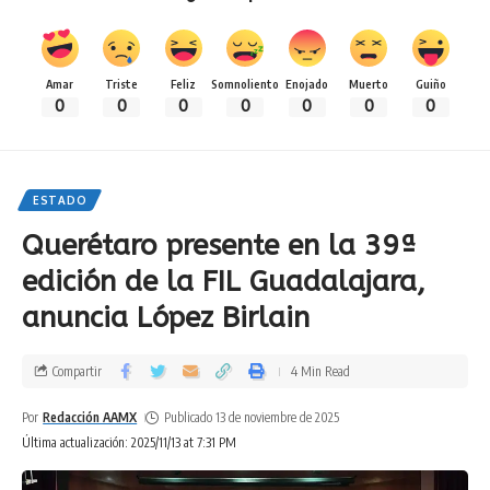
Amar
Triste
Feliz
Somnoliento
Enojado
Muerto
Guiño
0
0
0
0
0
0
0
ESTADO
Querétaro presente en la 39ª
edición de la FIL Guadalajara,
anuncia López Birlain
Compartir
4 Min Read
Por
Redacción AAMX
Publicado 13 de noviembre de 2025
Última actualización: 2025/11/13 at 7:31 PM