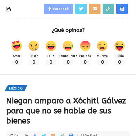
Facebook
¿Qué opinas?
Amar
Triste
Feliz
Somnoliento
Enojado
Muerto
Guiño
0
0
0
0
0
0
0
MÉXICO
Niegan amparo a Xóchitl Gálvez
para que no se hable de sus
bienes
Compartir
2 Min Read