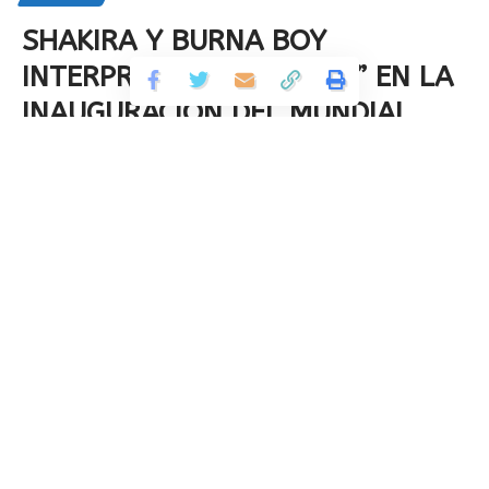
SHAKIRA Y BURNA BOY
INTERPRETARÁN “DAI DAI” EN LA
INAUGURACIÓN DEL MUNDIAL
2026 EN MÉXICO
Compartir
3 Min Read
Por
Heimdall
Publicado 5 de junio de 2026
Última actualización: 2026/06/05 at 3:28 PM