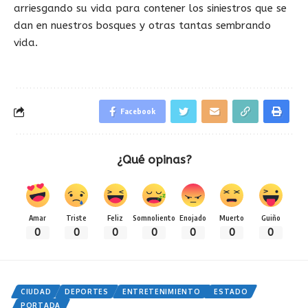
arriesgando su vida para contener los siniestros que se
dan en nuestros bosques y otras tantas sembrando
vida.
Facebook
¿Qué opinas?
Amar
Triste
Feliz
Somnoliento
Enojado
Muerto
Guiño
0
0
0
0
0
0
0
CIUDAD
DEPORTES
ENTRETENIMIENTO
ESTADO
PORTADA