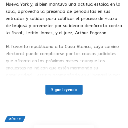
Nueva York y, si bien mantuvo una actitud estoica en la
sala, aprovechó la presencia de periodistas en sus
entradas y salidas para calificar el proceso de «caza
de brujas» y arremeter por su ideario demócrata contra
la fiscal, Letitia James, y el juez, Arthur Engoron.
El favorito republicano a la Casa Blanca, cuyo camino
electoral puede complicarse por las causas judiciales
que afronta en los próximos meses -aunque las
encuestas no indican que estén mermando su
popularidad-, estuvo acompañado en el banquillo por
su hijo Eric y un equipo de abogados a los que escuchó
atentamente en silencio, según medios locales.
Sigue leyendo
Lo que se dirimirá hasta el 22 de diciembre son seis
cargos relacionados con ilegalidades en las prácticas
de la empresa: falsedad documental, emisión de datos
MÉXICO
financieros falsos y fraude de seguros, ya que el cargo