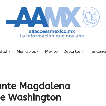
udad
Municipios
México
Deportes
Tendenc
 ante Magdalena
 de Washington