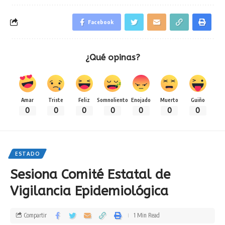
Facebook
¿Qué opinas?
Amar
Triste
Feliz
Somnoliento
Enojado
Muerto
Guiño
0
0
0
0
0
0
0
ESTADO
Sesiona Comité Estatal de
Vigilancia Epidemiológica
Compartir
1 Min Read