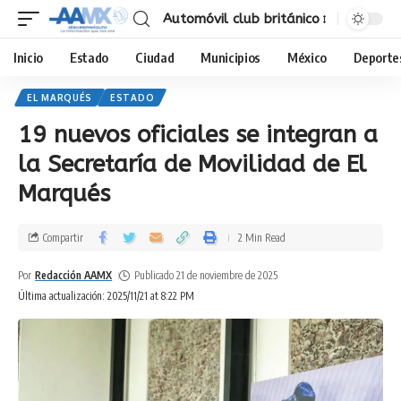
Automóvil club británico
Inicio
Estado
Ciudad
Municipios
México
Deporte
EL MARQUÉS
ESTADO
19 nuevos oficiales se integran a
la Secretaría de Movilidad de El
Marqués
Compartir
2 Min Read
Por
Redacción AAMX
Publicado 21 de noviembre de 2025
Última actualización: 2025/11/21 at 8:22 PM