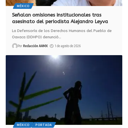
MÉXICO
Señalan omisiones institucionales tras
asesinato del periodista Alejandro Leyva
La Defensoría de los Derechos Humanos del Pueblo de
Oaxaca (DDHPO) denunció
…
Por
Redacción AAMX
1 de agosto de 2026
MÉXICO
PORTADA