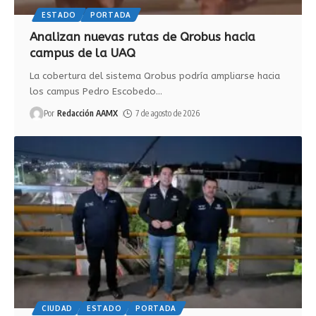
ESTADO
PORTADA
Analizan nuevas rutas de Qrobus hacia
campus de la UAQ
La cobertura del sistema Qrobus podría ampliarse hacia
los campus Pedro Escobedo
…
Por
Redacción AAMX
7 de agosto de 2026
CIUDAD
ESTADO
PORTADA