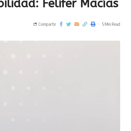
ilidad: Felifer Macías
Compartir
5 Min Read