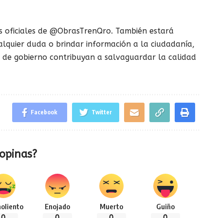
tas oficiales de @ObrasTrenQro. También estará
alquier duda o brindar información a la ciudadanía,
s de gobierno contribuyan a salvaguardar la calidad
Facebook
Twitter
opinas?
oliento
Enojado
Muerto
Guiño
0
0
0
0