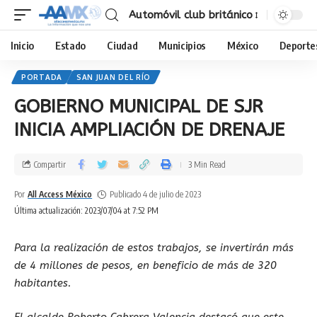
Automóvil club británico
Inicio
Estado
Ciudad
Municipios
México
Deporte
PORTADA
SAN JUAN DEL RÍO
GOBIERNO MUNICIPAL DE SJR
INICIA AMPLIACIÓN DE DRENAJE
Compartir
3 Min Read
Por
All Access México
Publicado 4 de julio de 2023
Última actualización: 2023/07/04 at 7:52 PM
Para la realización de estos trabajos, se invertirán más
de 4 millones de pesos, en beneficio de más de 320
habitantes.
El alcalde Roberto Cabrera Valencia destacó que este