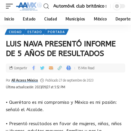
Automóvil club británico
Inicio
Estado
Ciudad
Municipios
México
Deporte
CIUDAD
ESTADO
PORTADA
LUIS NAVA PRESENTÓ INFORME
DE 5 AÑOS DE RESULTADOS
Compartir
15 Min Read
Por
All Access México
Publicado 27 de septiembre de 2023
Última actualización: 2023/09/27 at 5:52 PM
• Querétaro es mi compromiso y México es mi pasión:
señaló el Alcalde.
• Presentó resultados en favor de mujeres, niñas, niños
y jóvenes, adultos mayores, familias y por la