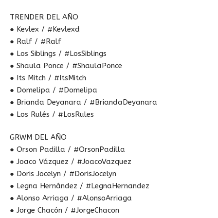
TRENDER DEL AÑO
● Kevlex / #Kevlexd
● Ralf / #Ralf
● Los Siblings / #LosSiblings
● Shaula Ponce / #ShaulaPonce
● Its Mitch / #ItsMitch
● Domelipa / #Domelipa
● Brianda Deyanara / #BriandaDeyanara
● Los Rulés / #LosRules
GRWM DEL AÑO
● Orson Padilla / #OrsonPadilla
● Joaco Vázquez / #JoacoVazquez
● Doris Jocelyn / #DorisJocelyn
● Legna Hernández / #LegnaHernandez
● Alonso Arriaga / #AlonsoArriaga
● Jorge Chacón / #JorgeChacon