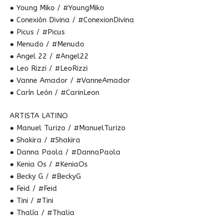
● Young Miko / #YoungMiko
● Conexión Divina / #ConexionDivina
● Picus / #Picus
● Menudo / #Menudo
● Angel 22 / #Angel22
● Leo Rizzi / #LeoRizzi
● Vanne Amador / #VanneAmador
● Carín León / #CarinLeon
ARTISTA LATINO
● Manuel Turizo / #ManuelTurizo
● Shakira / #Shakira
● Danna Paola / #DannaPaola
● Kenia Os / #KeniaOs
● Becky G / #BeckyG
● Feid / #Feid
● Tini / #Tini
● Thalía / #Thalia