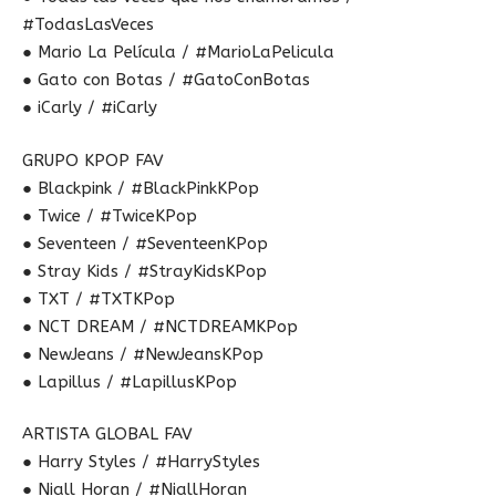
#TodasLasVeces
● Mario La Película / #MarioLaPelicula
● Gato con Botas / #GatoConBotas
● iCarly / #iCarly
GRUPO KPOP FAV
● Blackpink / #BlackPinkKPop
● Twice / #TwiceKPop
● Seventeen / #SeventeenKPop
● Stray Kids / #StrayKidsKPop
● TXT / #TXTKPop
● NCT DREAM / #NCTDREAMKPop
● NewJeans / #NewJeansKPop
● Lapillus / #LapillusKPop
ARTISTA GLOBAL FAV
● Harry Styles / #HarryStyles
● Niall Horan / #NiallHoran