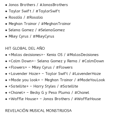
● Jonas Brothers / #JonasBrothers
● Taylor Swift / #TaylorSwift
● Rosalía / #Rosalia
● Meghan Trainor / #MeghanTrainor
● Selena Gomez / #SelenaGomez
● Miley Cyrus / #MileyCyrus
HIT GLOBAL DEL AÑO
● «Malas decisiones»- Kenia OS / #MalasDecisiones
● «Calm Down»- Selena Gomez y Rema / #CalmDown
● «Flowers» – Miley Cyrus / #Flowers
● «Lavender Haze» – Taylor Swift / #LavenderHaze
● «Made you look» – Meghan Trainor / #MadeYouLook
● «Satellite» – Harry Styles / #Satellite
● «Chanel» – Becky G y Peso Pluma / #Chanel
● «Waffle House» – Jonas Brothers / #WaffleHouse
REVELACIÓN MUSICAL MONSTRUOSA