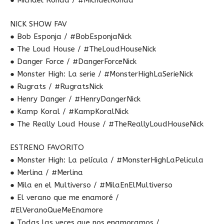
● Michael Ronda / #MichaelRonda
NICK SHOW FAV
● Bob Esponja / #BobEsponjaNick
● The Loud House / #TheLoudHouseNick
● Danger Force / #DangerForceNick
● Monster High: La serie / #MonsterHighLaSerieNick
● Rugrats / #RugratsNick
● Henry Danger / #HenryDangerNick
● Kamp Koral / #KampKoralNick
● The Really Loud House / #TheReallyLoudHouseNick
ESTRENO FAVORITO
● Monster High: La película / #MonsterHighLaPelicula
● Merlina / #Merlina
● Mila en el Multiverso / #MilaEnElMultiverso
● El verano que me enamoré /
#ElVeranoQueMeEnamore
● Todas las veces que nos enamoramos /