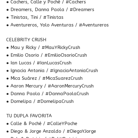
● Cachers, Calle y Poché / #Cachers
● Dreamers, Danna Paola / #Dreamers
● Tinistas, Tini / #Tinistas
● Aventureros, Yolo Aventuras / #Aventureros
CELEBRITY CRUSH
● Mau y Ricky / #MauYRickyCrush
● Emilio Osorio / #EmilioOsorioCrush
● Ian Lucas / #IanLucasCrush
● Ignacia Antonia / #IgnaciaAntoniaCrush
● Mica Suárez / #MicaSuarezCrush
● Aaron Mercury / #AaronMercuryCrush
● Danna Paola / #DannaPaolaCrush
● Domelipa / #DomelipaCrush
TU DUPLA FAVORITA
● Calle & Poché / #CalleYPoche
● Diego & Jorge Anzaldo / #DiegoYJorge