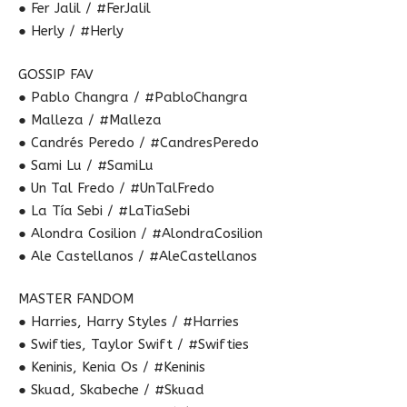
● Fer Jalil / #FerJalil
● Herly / #Herly
GOSSIP FAV
● Pablo Changra / #PabloChangra
● Malleza / #Malleza
● Candrés Peredo / #CandresPeredo
● Sami Lu / #SamiLu
● Un Tal Fredo / #UnTalFredo
● La Tía Sebi / #LaTiaSebi
● Alondra Cosilion / #AlondraCosilion
● Ale Castellanos / #AleCastellanos
MASTER FANDOM
● Harries, Harry Styles / #Harries
● Swifties, Taylor Swift / #Swifties
● Keninis, Kenia Os / #Keninis
● Skuad, Skabeche / #Skuad