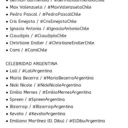
● Germán Garmendia / #GermanGarmendiaChile
● Max Valenzuela / #MaxValenzuelaChile
● Pedro Pascal / #PedroPascalChile
● Cris Emejota / #CrisEmejotaChile
● Ignacia Antonia / #IgnaciaAntoniaChile
● Claudipia / #ClaudipiaChile
● Christiane Endler / #ChristianeEndlerChile
● Cami / #CamiChile
CELEBRIDAD ARGENTINA
● Lali / #LaliArgentina
● Maria Becerra / #MariaBecerraArgentina
● Nicki Nicole / #NickiNicoleArgentina
● Emilia Mernes / #EmiliaMernesArgentina
● Spreen / #SpreenArgentina
● Bizarrap / #BizarrapArgentina
● Kevsho / #KevshoArgentina
● Emiliano Martínez (El Dibu) / #ElDibuArgentina