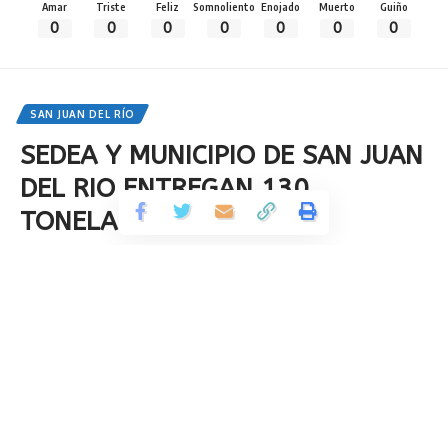
Amar
Triste
Feliz
Somnoliento
Enojado
Muerto
Guiño
0
0
0
0
0
0
0
SAN JUAN DEL RÍO
SEDEA Y MUNICIPIO DE SAN JUAN
DEL RIO ENTREGAN 130
TONELADAS DE FORRAJE
Compartir
3 Min Read
Por
All Access México
Publicado 27 de junio de 2023
Última actualización: 2023/06/27 at 6:50 PM
El alcalde sanjuanense, Roberto Cabrera Valencia,
agradeció al titular de la SEDEA y a Gobierno del Estado
por los apoyos destinados a los ganaderos