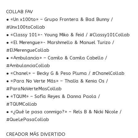
COLLAB FAV
● «Un x100to» – Grupo Frontera & Bad Bunny /
#Unx100toCollab
● «Classy 101»- Young Miko & Feid / #Classy101Collab
● «El Merengue»- Marshmello & Manuel Turizo /
#ElMerengueCollab
● «Ambulancia» – Camilo & Camila Cabello /
#AmbulanciaCollab
● «Chanel» – Becky G & Peso Pluma / #ChanelCollab
● «Para No Verte Más» – Thalía & Kenia Os /
#ParaNoVerteMasCollab
● «TQUM» – Sofía Reyes & Danna Paola /
#TQUMCollab
● «¿Qué le pasa conmigo?» – Rels B & Nicki Nicole /
#QueLePasaCollab
CREADOR MÁS DIVERTIDO