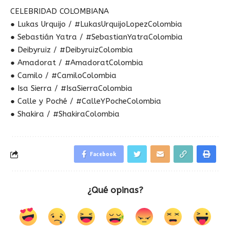
CELEBRIDAD COLOMBIANA
● Lukas Urquijo / #LukasUrquijoLopezColombia
● Sebastián Yatra / #SebastianYatraColombia
● Deibyruiz / #DeibyruizColombia
● Amadorat / #AmadoratColombia
● Camilo / #CamiloColombia
● Isa Sierra / #IsaSierraColombia
● Calle y Poché / #CalleYPocheColombia
● Shakira / #ShakiraColombia
Facebook
¿Qué opinas?