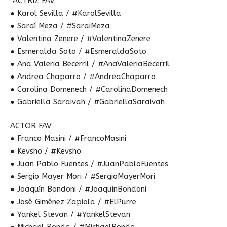
ACTRIZ FAV
● Karol Sevilla / #KarolSevilla
● Saraí Meza / #SaraiMeza
● Valentina Zenere / #ValentinaZenere
● Esmeralda Soto / #EsmeraldaSoto
● Ana Valeria Becerril / #AnaValeriaBecerril
● Andrea Chaparro / #AndreaChaparro
● Carolina Domenech / #CarolinaDomenech
● Gabriella Saraivah / #GabriellaSaraivah
ACTOR FAV
● Franco Masini / #FrancoMasini
● Kevsho / #Kevsho
● Juan Pablo Fuentes / #JuanPabloFuentes
● Sergio Mayer Mori / #SergioMayerMori
● Joaquín Bondoni / #JoaquinBondoni
● José Giménez Zapiola / #ElPurre
● Yankel Stevan / #YankelStevan