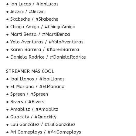
● Ian Lucas / #IanLucas
● Jezzini / #Jezzini
● Skabeche / #Skabeche
● Chingu Amiga / #ChinguAmiga
● Marti Benza / #MartiBenza
● Yolo Aventuras / #YoloAventuras
● Karen Barrera / #KarenBarrera
● Daniela Rodrice / #DanielaRodrice
STREAMER MÁS COOL
● Ibai Llanos / #IbaiLlanos
● El Mariana / #ElMariana
● Spreen / #Spreen
● Rivers / #Rivers
● Amablitz / #Amablitz
● Quackity / #Quackity
● Luli González / #LuliGonzalez
● Ari Gameplays / #AriGameplays