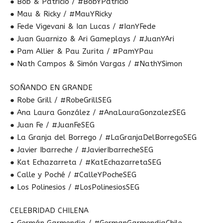
● Bob & Patricio / #BobYPatricio
● Mau & Ricky / #MauYRicky
● Fede Vigevani & Ian Lucas / #IanYFede
● Juan Guarnizo & Ari Gameplays / #JuanYAri
● Pam Allier & Pau Zurita / #PamYPau
● Nath Campos & Simón Vargas / #NathYSimon
SOÑANDO EN GRANDE
● Robe Grill / #RobeGrillSEG
● Ana Laura González / #AnaLauraGonzalezSEG
● Juan Fe / #JuanFeSEG
● La Granja del Borrego / #LaGranjaDelBorregoSEG
● Javier Ibarreche / #JavierIbarrecheSEG
● Kat Echazarreta / #KatEchazarretaSEG
● Calle y Poché / #CalleYPocheSEG
● Los Polinesios / #LosPolinesiosSEG
CELEBRIDAD CHILENA