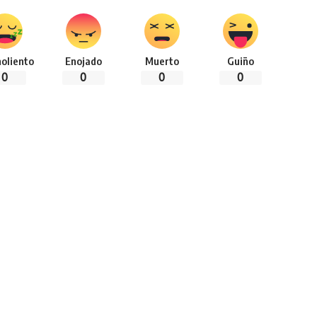
oliento
Enojado
Muerto
Guiño
0
0
0
0