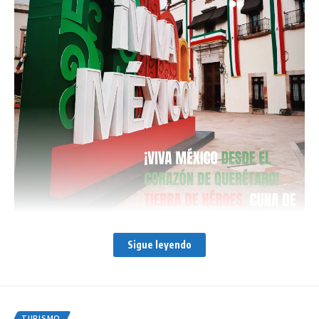
Sigue leyendo
DESCARGALA AQUÍ
:
https://www.mediafire.com/file/iyfqu3byzcilrec/86.AAMX.SEPT202
TURISMO