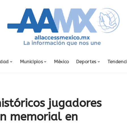
udad
Municipios
México
Deportes
Tendenc
istóricos jugadores
on memorial en