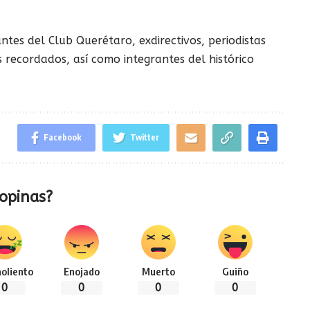
tes del Club Querétaro, exdirectivos, periodistas
s recordados, así como integrantes del histórico
Facebook
Twitter
opinas?
oliento
Enojado
Muerto
Guiño
0
0
0
0