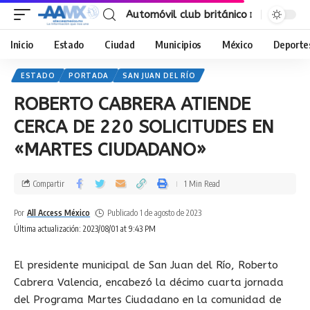
Automóvil club británico
Inicio
Estado
Ciudad
Municipios
México
Deporte
ESTADO
PORTADA
SAN JUAN DEL RÍO
ROBERTO CABRERA ATIENDE
CERCA DE 220 SOLICITUDES EN
«MARTES CIUDADANO»
Compartir
1 Min Read
Por
All Access México
Publicado 1 de agosto de 2023
Última actualización: 2023/08/01 at 9:43 PM
El presidente municipal de San Juan del Río, Roberto
Cabrera Valencia, encabezó la décimo cuarta jornada
del Programa Martes Ciudadano en la comunidad de