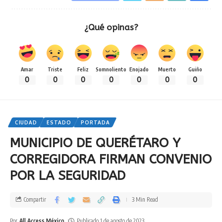
¿Qué opinas?
Amar
Triste
Feliz
Somnoliento
Enojado
Muerto
Guiño
0
0
0
0
0
0
0
CIUDAD
ESTADO
PORTADA
MUNICIPIO DE QUERÉTARO Y
CORREGIDORA FIRMAN CONVENIO
POR LA SEGURIDAD
Compartir
3 Min Read
Por
All Access México
Publicado 1 de agosto de 2023