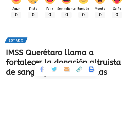
Amar
Triste
Feliz
Somnoliento
Enojado
Muerto
Guiño
0
0
0
0
0
0
0
ESTADO
IMSS Querétaro llama a
fortalecer la donación altruista
de sangre para salvar vidas
Compartir
4 Min Read
Por
Redacción AAMX
Publicado 12 de junio de 2026
Última actualización: 2026/06/12 at 6:34 PM