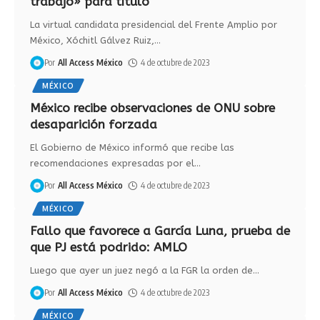
trabajo» para título
La virtual candidata presidencial del Frente Amplio por
México, Xóchitl Gálvez Ruiz,
…
Por
All Access México
4 de octubre de 2023
MÉXICO
México recibe observaciones de ONU sobre
desaparición forzada
El Gobierno de México informó que recibe las
recomendaciones expresadas por el
…
Por
All Access México
4 de octubre de 2023
MÉXICO
Fallo que favorece a García Luna, prueba de
que PJ está podrido: AMLO
Luego que ayer un juez negó a la FGR la orden de
…
Por
All Access México
4 de octubre de 2023
MÉXICO