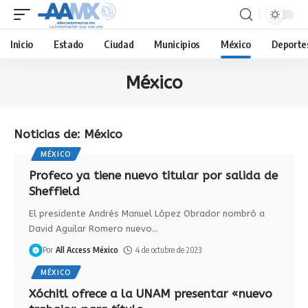
Inicio
Estado
Ciudad
Municipios
México
Deporte
México
Noticias de: México
MÉXICO
Profeco ya tiene nuevo titular por salida de
Sheffield
El presidente Andrés Manuel López Obrador nombró a
David Aguilar Romero nuevo
…
Por
All Access México
4 de octubre de 2023
MÉXICO
Xóchitl ofrece a la UNAM presentar «nuevo